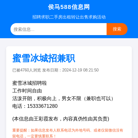
侯马588信息网
招聘
求职
二手房
出租转让
出售求购
活动
搜索
蜜雪冰城招兼职
已被4760人浏览 发布日期：2024-12-19 08:21:50
蜜雪冰城招聘啦
工作时间自由
活泼开朗，积极向上，男女不限（兼职也可以）
电话：15333671280
(本信息由王彩霞发布，内容真伪性由其负责)
重要提醒：如果信息发布人联系电话为外地号码、或者仅留微信没有
留电话，一定要慎重联系！