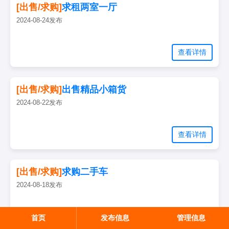
[出售/求购]
求租两室一厅
2024-08-24发布
查看详情
[出售/求购]
出售精品小箱货
2024-08-22发布
查看详情
[出售/求购]
求购二手车
2024-08-18发布
查看详情
首页
发布信息
管理信息