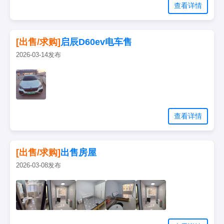
查看详情
[出售/求购]
启辰D60ev电车售
2026-03-14发布
查看详情
[出售/求购]
出售房屋
2026-03-08发布