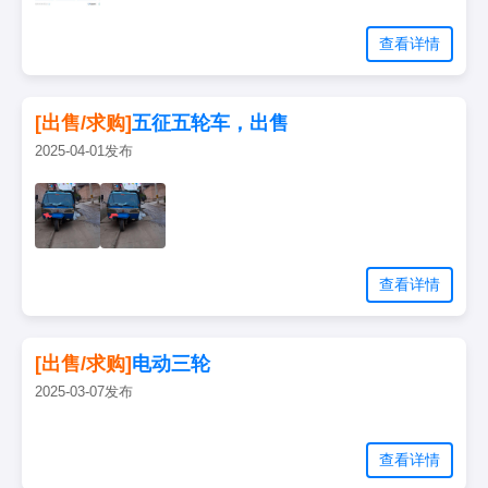
查看详情
[出售/求购]
五征五轮车，出售
2025-04-01发布
查看详情
[出售/求购]
电动三轮
2025-03-07发布
查看详情