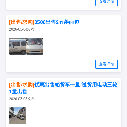
查看详情
[出售/求购]
3500出售2五菱面包
2026-03-04发布
查看详情
[出售/求购]
优惠出售箱货车一量/送货用电动三轮
1量出售
2026-03-03发布