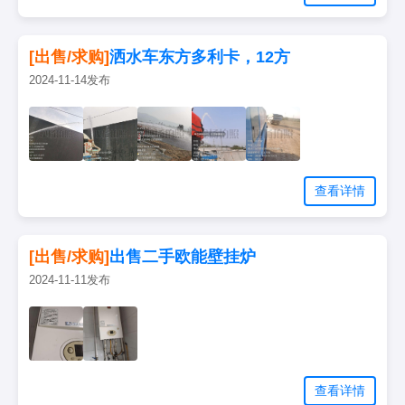
[出售/求购]
洒水车东方多利卡，12方
2024-11-14发布
查看详情
[出售/求购]
出售二手欧能壁挂炉
2024-11-11发布
查看详情