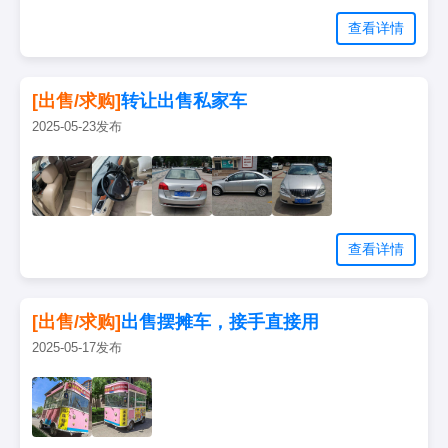
查看详情
[出售/求购]
转让出售私家车
2025-05-23发布
查看详情
[出售/求购]
出售摆摊车，接手直接用
2025-05-17发布