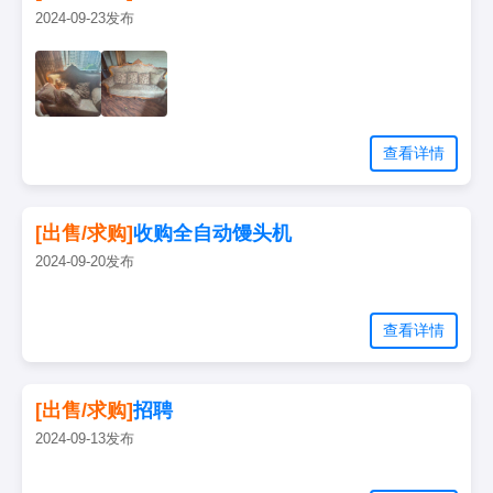
2024-09-23发布
查看详情
[出售/求购]
收购全自动馒头机
2024-09-20发布
查看详情
[出售/求购]
招聘
2024-09-13发布