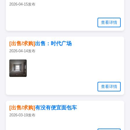
2026-04-15发布
查看详情
[出售/求购]
出售：时代广场
2026-04-14发布
查看详情
[出售/求购]
有没有便宜面包车
2026-03-19发布