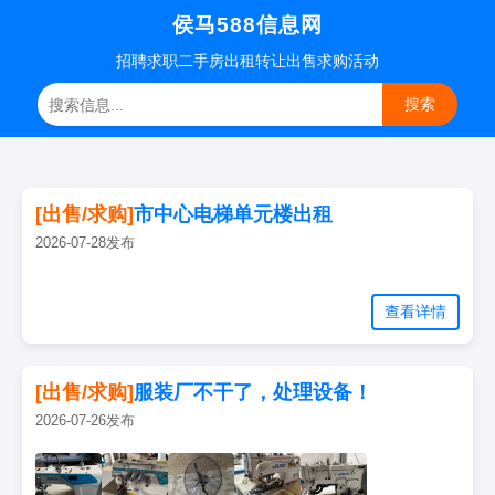
侯马588信息网
招聘
求职
二手房
出租转让
出售求购
活动
搜索
[出售/求购]
市中心电梯单元楼出租
2026-07-28发布
查看详情
[出售/求购]
服装厂不干了，处理设备！
2026-07-26发布