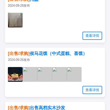
2024-09-28发布
查看详情
[出售/求购]
侯马花馍（中式蛋糕、喜馍）
2024-09-26发布
查看详情
[出售/求购]
出售高档实木沙发