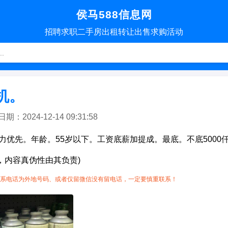
侯马588信息网
招聘
求职
二手房
出租转让
出售求购
活动
机。
2024-12-14 09:31:58
力优先。年龄。55岁以下。工资底薪加提成。最底。不底5000
，内容真伪性由其负责)
系电话为外地号码、或者仅留微信没有留电话，一定要慎重联系！