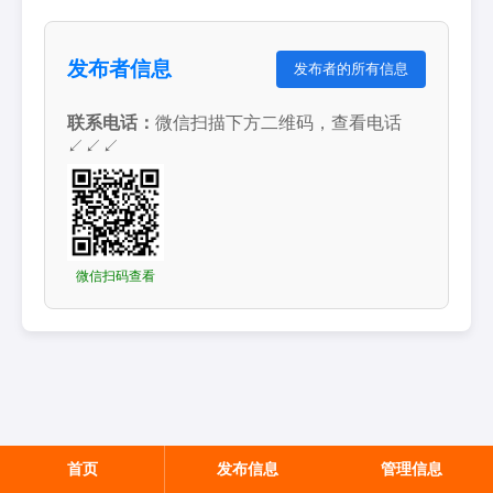
发布者信息
发布者的所有信息
联系电话：
微信扫描下方二维码，查看电话
↙↙↙
微信扫码查看
首页
发布信息
管理信息