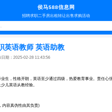
侯马588信息网
招聘
求职
二手房
出租转让
出售求购
活动
职英语教师 英语助教
：2025-02-28 11:43:56
毕业生，性格开朗，英语至少通过四级，热爱教育事业。责任心
上少儿英语从教经验。
。
，内容真伪性由其负责)