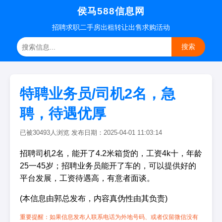
侯马588信息网
招聘
求职
二手房
出租转让
出售求购
活动
搜索
特聘业务员/司机2名，急
聘，待遇优厚
已被30493人浏览 发布日期：2025-04-01 11:03:14
招聘司机2名，能开了4.2米箱货的，工资4k十，年龄
25一45岁；招聘业务员能开了车的，可以提供好的
平台发展，工资待遇高，有意者面谈。
(本信息由郭总发布，内容真伪性由其负责)
重要提醒：如果信息发布人联系电话为外地号码、或者仅留微信没有