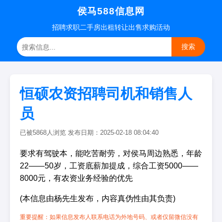
侯马588信息网
招聘
求职
二手房
出租转让
出售求购
活动
搜索
恒硕农资招聘司机和销售人
员
已被5868人浏览 发布日期：2025-02-18 08:04:40
要求有驾驶本，能吃苦耐劳，对侯马周边熟悉，年龄
22——50岁，工资底薪加提成，综合工资5000——
8000元，有农资业务经验的优先
(本信息由杨先生发布，内容真伪性由其负责)
重要提醒：如果信息发布人联系电话为外地号码、或者仅留微信没有