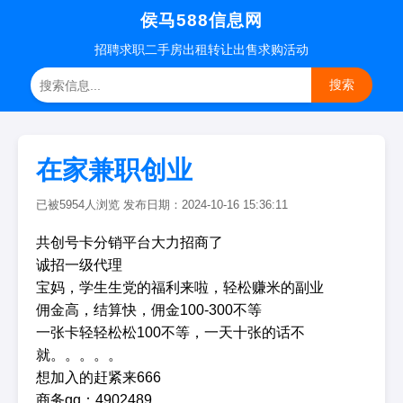
侯马588信息网
招聘
求职
二手房
出租转让
出售求购
活动
搜索
在家兼职创业
已被5954人浏览 发布日期：2024-10-16 15:36:11
共创号卡分销平台大力招商了
诚招一级代理
宝妈，学生生党的福利来啦，轻松赚米的副业
佣金高，结算快，佣金100-300不等
一张卡轻轻松松100不等，一天十张的话不
就。。。。。
想加入的赶紧来666
商务qq：4902489