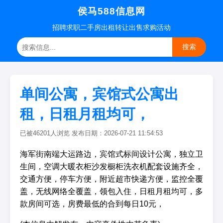
侯马588信息网
招聘
求职
二手房
出租转让
出售求购
活动
搜索
单间公寓，宾馆式公寓出
租，日租月租均可，
已被46201人浏览 发布日期：2026-07-21 11:54:53
海军街南端大运路边，宾馆式标间设计公寓，独立卫
生间，空调大暖衣柜沙发橱柜洗衣机配套设施齐全，
交通方便，停车方便，附近超市快递方便，监控全覆
盖，无线网络全覆盖，领包入住，日租月租均可，多
款房间可选，房费最低的合到每日10元，